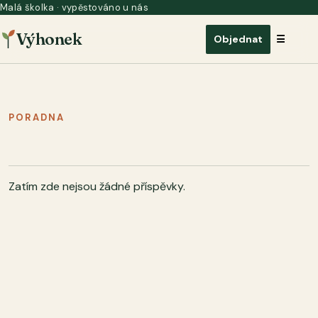
Malá školka · vypěstováno u nás
Výhonek
Otevřít
Objednat
☰
PORADNA
Zatím zde nejsou žádné příspěvky.