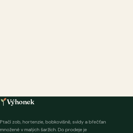
Výhonek
Ptačí zob, hortenzie, bobkovišně, svídy a břečťan
množené v malých šaržích. Do prodeje je